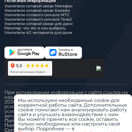
Полезная информация
Усилители сотовой связи Мегафон
Усилители сотовой связи Билайн
Усилители сотового сигнала МТС
Усилители сотового сигнала Теле2
Усилители сотовой связи для дачи
Репитер: что это и как выбрать
Усилители 4G интернета для дачи
При копировании информации с сайта ссылка на
наш сайт обязательна
Мы используем необходимые cookie для
2026 © Все права защищены. ООО «Вегател»:
корректной работы сайта. Дополнительные
усилитель сигнала сотовой связи, антенна GSM,
cookie помогают нам анализировать работу
усилитель сигнала сотовой связи для дачи,
сайта и улучшать взаимодействие с ним.
автомобильный GSM репитер.
Вы можете принять все cookie, оставить
Политика «Обработка ПДн»
только необходимые или настроить свой
Пользовательское соглашение
выбор. Подробнее — в
Согласие на обработку ПДн